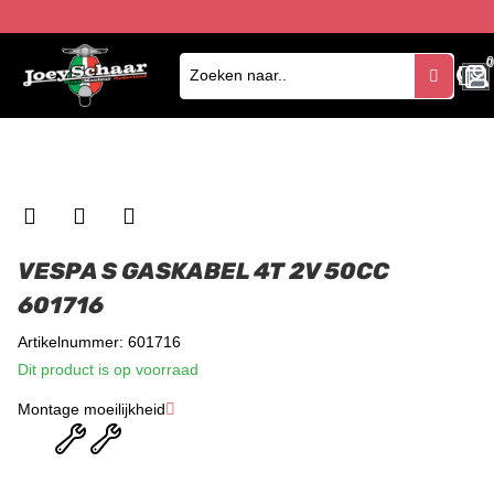
0
0
VESPA S GASKABEL 4T 2V 50CC
601716
Artikelnummer: 601716
Dit product is op voorraad
Montage moeilijkheid
★
★
★