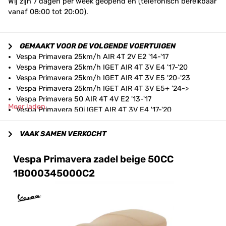
Wij zijn 7 dagen per week geopend en (telefonisch bereikbaar
vanaf 08:00 tot 20:00).
GEMAAKT VOOR DE VOLGENDE VOERTUIGEN
Vespa Primavera 25km/h AIR 4T 2V E2 '14-'17
Vespa Primavera 25km/h IGET AIR 4T 3V E4 '17-'20
Vespa Primavera 25km/h IGET AIR 4T 3V E5 '20-'23
Vespa Primavera 25km/h IGET AIR 4T 3V E5+ '24->
Vespa Primavera 50 AIR 4T 4V E2 '13-'17
Meer laden
Vespa Primavera 50i IGET AIR 4T 3V E4 '17-'20
Vespa Primavera 50i IGET AIR 4T 3V E5 '20-'23
Vespa Primavera 50i IGET AIR 4T 3V E5+ '24->
VAAK SAMEN VERKOCHT
Vespa Sprint 25km/h AIR 4T 2V E2 '14-'17
Vespa Sprint 25km/h IGET AIR 4T 3V E4 '17-'20
Vespa Primavera zadel beige 50CC
Vespa Sprint 25km/h IGET AIR 4T 3V E5 '20-'23
1B000345000C2
Vespa Sprint 25km/h IGET AIR 4T 3V E5+ '24->
Vespa Sprint 50 AIR 4T 4V E2 '14-'17
Vespa Sprint 50i IGET AIR 4T 3V E4 '17-'20
Vespa Sprint 50i IGET AIR 4T 3V E5 '20-'23
Vespa Sprint 50i IGET AIR 4T 3V E5+ '24->