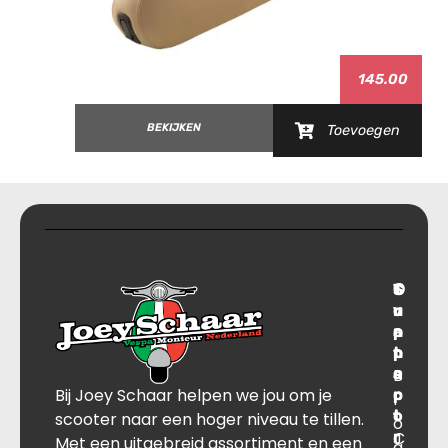
145.00
BEKIJKEN
Toevoegen
T
S
C
O
r
u
o
v
a
p
n
e
n
p
t
r
s
B
o
a
Bij Joey Schaar helpen we jou om je
p
r
c
l
o
t
t
scooter naar een hoger niveau te tillen.
o
r
C
J
Met een uitgebreid assortiment en een
g