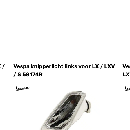
 /
Vespa knipperlicht links voor LX / LXV
Ve
/ S 58174R
LX