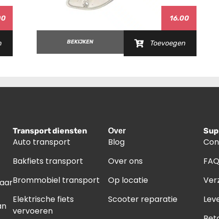
00
16.00
BEKIJKEN
n
Toevoegen
Transport diensten
Sup
Over
Auto transport
Blog
Con
Bakfiets transport
Over ons
FA
Brommobiel transport
Op locatie
Ver
naar
Elektrische fiets
Scooter reparatie
Leve
an
vervoeren
Bet