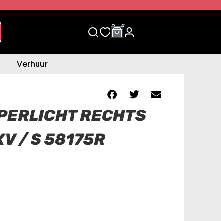
0
0
Verhuur
PERLICHT RECHTS
XV / S 58175R