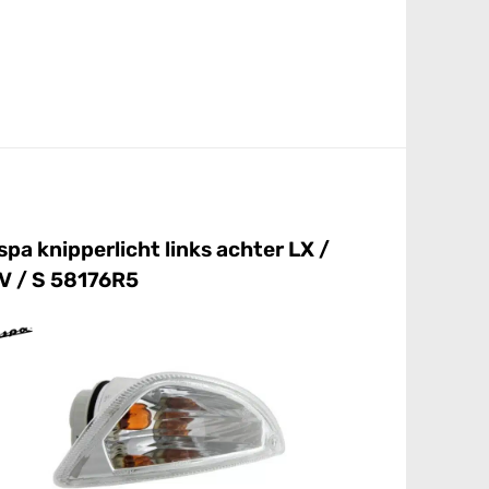
spa knipperlicht links achter LX /
Vespa LX a
V / S 58176R5