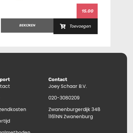
15.00
B
BEKIJKEN
Toevoegen
port
Contact
tact
Joey Schaar B.V.
Q
020-3080209
zendkosten
Zwanenburgerdijk 348
1161NN Zwanenburg
rtijd
aalmethoden