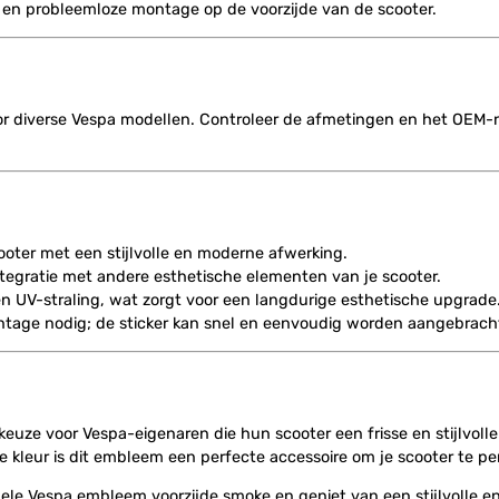
en probleemloze montage op de voorzijde van de scooter.
or diverse Vespa modellen. Controleer de afmetingen en het OEM-
cooter met een stijlvolle en moderne afwerking.
tegratie met andere esthetische elementen van je scooter.
n UV-straling, wat zorgt voor een langdurige esthetische upgrade
age nodig; de sticker kan snel en eenvoudig worden aangebrach
uze voor Vespa-eigenaren die hun scooter een frisse en stijlvolle u
e kleur is dit embleem een perfecte accessoire om je scooter te pe
nele Vespa embleem voorzijde smoke en geniet van een stijlvolle en