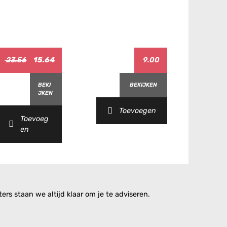
23.56
15.64
9.00
BEKI
BEKIJKEN
JKEN
Toevoegen
Toevoeg
en
rs staan we altijd klaar om je te adviseren.