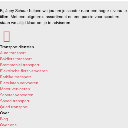
Vespa Sprint 125i AIR 4T 3V E2 '14-'20
Vespa Sprint 125i LEM AIR 4T 3V E3 '14-'16
Bij Joey Schaar helpen we jou om je scooter naar een hoger niveau te
Vespa Sprint 150i AIR 4T 3V E2 '15-'18
tillen. Met een uitgebreid assortiment en een passie voor scooters
Vespa Sprint 150i LEM AIR 4T 3V E3 '14-'16
staan we altijd klaar om je te adviseren.
Vespa Sprint 25km/h AIR 4T 2V E2 '14-'17
Vespa Sprint 25km/h IGET AIR 4T 3V E4 '17-'20
Vespa Sprint 25km/h IGET AIR 4T 3V E5 '20-'23
Vespa Sprint 25km/h IGET AIR 4T 3V E5+ '24->
Transport diensten
Vespa Sprint 50 AIR 2T E2 '14-'17
Auto transport
Vespa Sprint 50 AIR 4T 4V E2 '14-'17
Bakfiets transport
Vespa Sprint 50i IGET AIR 4T 3V E4 '17-'20
Brommobiel transport
Vespa Sprint 50i IGET AIR 4T 3V E5 '20-'23
Elektrische fiets vervoeren
Vespa Sprint ABS 125i IGET AIR 4T 3V E4 '16-'20
Fatbike transport
Vespa Sprint ABS 125i IGET AIR 4T 3V E5 '20-'23
Fiets laten vervoeren
Vespa Sprint ABS 125i IGET AIR 4T 3V E5+ '24->
Motor vervoeren
Vespa Sprint ABS 150i IGET AIR 4T 3V E4 '16-'20
Scooter vervoeren
Vespa Sprint ABS 150i IGET AIR 4T 3V E5 '20-'23
Spoed transport
Vespa Sprint ABS 150i IGET AIR 4T 3V E5+ '24->
Quad transport
Vespa Sprint Elettrica 45km/h E5 '23->
Over
Blog
Over ons