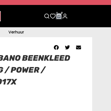
0
0
Verhuur
BANO BEENKLEED
 / POWER /
017X