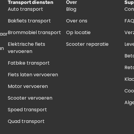
Transport diensten
Sup
Over
tical)
Auto transport
Blog
Con
rizontal)
Bakfiets transport
Over ons
FA
ni)
Brommobiel transport
Op locatie
Ver
naar
gio)
Elektrische fiets
Scooter reparatie
Leve
an
ggio)
vervoeren
Bet
Fatbike transport
Ret
Fiets laten vervoeren
Kla
Motor vervoeren
Coo
Scooter vervoeren
Alg
Spoed transport
Quad transport