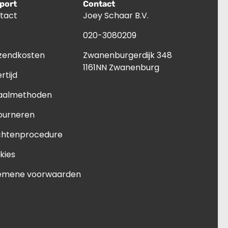
port
Contact
tact
Joey Schaar B.V.
Q
020-3080209
zendkosten
Zwanenburgerdijk 348
1161NN Zwanenburg
rtijd
aalmethoden
ourneren
chtenprocedure
kies
emene voorwaarden