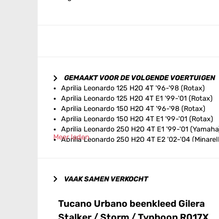
GEMAAKT VOOR DE VOLGENDE VOERTUIGEN
Aprilia Leonardo 125 H2O 4T '96-'98 (Rotax)
Aprilia Leonardo 125 H2O 4T E1 '99-'01 (Rotax)
Aprilia Leonardo 150 H2O 4T '96-'98 (Rotax)
Aprilia Leonardo 150 H2O 4T E1 '99-'01 (Rotax)
Aprilia Leonardo 250 H2O 4T E1 '99-'01 (Yamaha
Meer laden
Aprilia Leonardo 250 H2O 4T E2 '02-'04 (Minarell
Aprilia Leonardo 300 H2O 4T E1 '02-'04 (Minarell
Aprilia Leonardo ST 125 H2O 4T E1 '01 (Rotax)
Aprilia Leonardo ST 125 H2O 4T E2 '03-'04 (Rota
VAAK SAMEN VERKOCHT
Aprilia Leonardo ST 150 H2O 4T E1 '01 (Rotax)
Aprilia Leonardo ST 150 H2O 4T E2 '03-'04 (Rot
Aprilia Leonardo ST 250 H2O 4T E1 '01 (Yamaha)
Tucano Urbano beenkleed Gilera
Aprilia Sport City One 125 AIR 4T E3 '08-'11
Stalker / Storm / Typhoon R017X