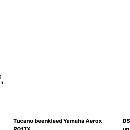
)
i)
i)
x)
ax)
Tucano beenkleed Yamaha Aerox
DS
R017X
un