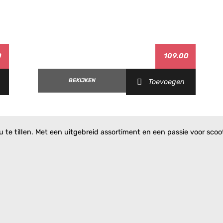
ini)
0
109.00
(Morini)
Pure Jet)
BEKIJKEN
Toevoegen
7 (Morini)
)
 Jet)
 Jet)
te tillen. Met een uitgebreid assortiment en een passie voor scoote
ini)
aggio)
tical)
rizontal)