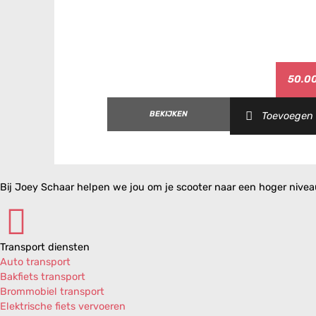
Aprilia SR Motard 50 AIR 2T E3 '12-'17
Aprilia SR Motard 50 AIR 2T E4 '18-'20
Aprilia SR Motard 50 AIR 4T 4V E2 '13-'21
Aprilia SR125 AIR 2T E1 '99-'01 (Piaggio)
Aprilia SR150 AIR 2T E1 '99-'01 (Piaggio)
Aprilia SR50 Ditech H2O 2T E1 '00-'06/2003 (Mor
50.0
Aprilia SR50 Ditech I.E H2O 2T E2 '02-'06/2003 
Aprilia SR50 Ditech I.E H2O 2T E2 '07/2003-'12 (
BEKIJKEN
Toevoegen
Aprilia SR50 Factory Ditech I.E H2O 2T E2 '04-'0
Aprilia SR50 Factory H2O 2T E2 '04-'09 (Piaggio
Aprilia SR50 Factory H2O 2T E2 '10-'14 (Piaggio)
Aprilia SR50 Factory I.E H2O 2T E2 '04-'09 (Pure
Aprilia SR50 Factory I.E H2O 2T E2 '10-'14 (Pure
Bij Joey Schaar helpen we jou om je scooter naar een hoger niveau 
Aprilia SR50 Netscaper AIR 2T '97-'01 (Minarelli)
Aprilia SR50 Racing H2O 2T '97-'00 (Minarelli)
Aprilia SR50 Racing H2O 2T E1 '00-'06/2003 (Mor
Aprilia SR50 Racing H2O 2T E2 '07/2003-'08 (Pi
Transport diensten
Aprilia SR50 Racing H2O 2T E4 '18-'20 (Piaggio)
Auto transport
Aprilia SR50 Replica AIR 2T '93-'96 (Minarelli Ver
Bakfiets transport
Aprilia SR50 Replica AIR 2T '94-'96 (Minarelli Ho
Brommobiel transport
Aprilia SR50 Replica H2O 2T '94-'96 (Minarelli)
Elektrische fiets vervoeren
Aprilia SR50 Replica H2O 2T E4 '19-'20 (Piaggio)