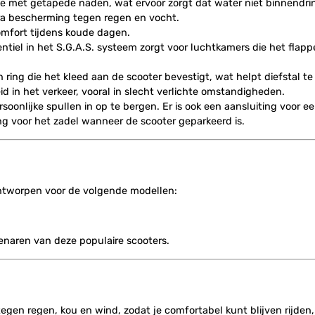
met getapede naden, wat ervoor zorgt dat water niet binnendrin
ra bescherming tegen regen en vocht.
mfort tijdens koude dagen.
tiel in het S.G.A.S. systeem zorgt voor luchtkamers die het flap
ring die het kleed aan de scooter bevestigt, wat helpt diefstal t
d in het verkeer, vooral in slecht verlichte omstandigheden.
onlijke spullen in op te bergen. Er is ook een aansluiting voor ee
g voor het zadel wanneer de scooter geparkeerd is.
ntworpen voor de volgende modellen:
genaren van deze populaire scooters.
egen regen, kou en wind, zodat je comfortabel kunt blijven rijd