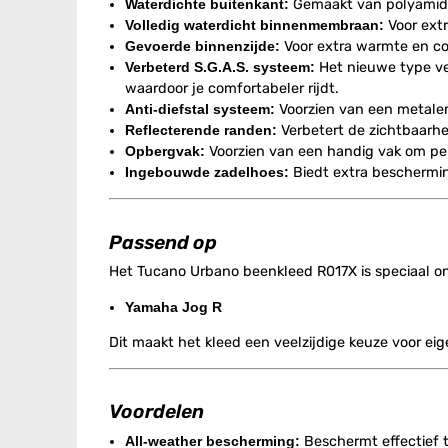
Waterdichte buitenkant:
Gemaakt van polyamide 
Volledig waterdicht binnenmembraan:
Voor ext
Gevoerde binnenzijde:
Voor extra warmte en co
Verbeterd S.G.A.S. systeem:
Het nieuwe type ven
waardoor je comfortabeler rijdt.
Anti-diefstal systeem:
Voorzien van een metalen 
Reflecterende randen:
Verbetert de zichtbaarhei
Opbergvak:
Voorzien van een handig vak om perso
Ingebouwde zadelhoes:
Biedt extra beschermin
Passend op
Het Tucano Urbano beenkleed R017X is speciaal o
Yamaha Jog R
Dit maakt het kleed een veelzijdige keuze voor ei
Voordelen
All-weather bescherming:
Beschermt effectief t