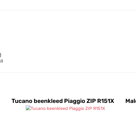
)
i)
i)
x)
ax)
Tucano beenkleed Piaggio ZIP R151X
Mal