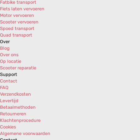
Fatbike transport
Aprilia SR50 Sport H2O 2T E1 '00-'06/2003 (Mori
Fiets laten vervoeren
Aprilia SR50 Sport H2O 2T E2 '07/2003-'08 (Piag
Motor vervoeren
Aprilia SR50 Stealth H2O 2T '97-'00 (Minarelli)
Scooter vervoeren
Aprilia SR50 Street H2O 2T E2 '07/2003-'08 (Pia
Spoed transport
Aprilia SR50 Street H2O 2T E2 '09-'12 (Piaggio)
Quad transport
Aprilia SR50 WWW AIR 2T '97-'01 (Minarelli)
Over
Aprilia SR50 WWW H2O 2T '97-'00 (Minarelli)
Blog
Benelli 491 GT 50 AIR 2T '97-'01
Over ons
Benelli 491 Racing 50 H2O 2T '98-'01
Op locatie
Benelli 491 RR 50 H2O 2T E1 '99-'03
Scooter reparatie
Benelli 491 Sport 50 H2O 2T '97-'01
Support
Benelli 491 ST 50 AIR 2T E1 '99-'03
Contact
Benelli 491 ST 50 AIR 2T E2 '04-'10 (Morini)
FAQ
BTC City 25km/h AIR 4T E2 '14-'17
Verzendkosten
BTC City 25km/h AIR 4T E4 '18-'21
Levertijd
BTC City 50 AIR 4T E2 '14-'17
Betaalmethoden
BTC City 50 AIR 4T E4 '18-'21
Retourneren
Daelim History 125 AIR 4T E1 '01-'04
Klachtenprocedure
Daelim Otello S1 125i AIR 4T E3 '07-'16
Cookies
Daelim Otello S1 ABS 125i AIR 4T E4 '17-'20
Algemene voorwaarden
Daelim S-Five 50 AIR 2T E1 '02