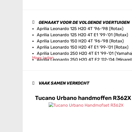
GEMAAKT VOOR DE VOLGENDE VOERTUIGEN
Aprilia Leonardo 125 H2O 4T '96-'98 (Rotax)
Aprilia Leonardo 125 H2O 4T E1 '99-'01 (Rotax)
Aprilia Leonardo 150 H2O 4T '96-'98 (Rotax)
Aprilia Leonardo 150 H2O 4T E1 '99-'01 (Rotax)
Aprilia Leonardo 250 H2O 4T E1 '99-'01 (Yamaha
Meer laden
Aprilia Leonardo 250 H2O 4T E2 '02-'04 (Minarell
Aprilia Leonardo 300 H2O 4T E1 '02-'04 (Minarell
Aprilia Leonardo ST 125 H2O 4T E1 '01 (Rotax)
Aprilia Leonardo ST 125 H2O 4T E2 '03-'04 (Rota
VAAK SAMEN VERKOCHT
Aprilia Leonardo ST 150 H2O 4T E1 '01 (Rotax)
Aprilia Leonardo ST 150 H2O 4T E2 '03-'04 (Rot
Aprilia Leonardo ST 250 H2O 4T E1 '01 (Yamaha)
Tucano Urbano handmoffen R362X
Aprilia Sport City One 125 AIR 4T E3 '08-'11
Aprilia Sport City One 50 AIR 2T E3 '08-'11
Aprilia Sport City One 50 AIR 4T 2V E2 '08-'10
Aprilia Sport City One 50 AIR 4T 4V E2 '11
Aprilia SR Motard 125 AIR 4T E3 '12-'14