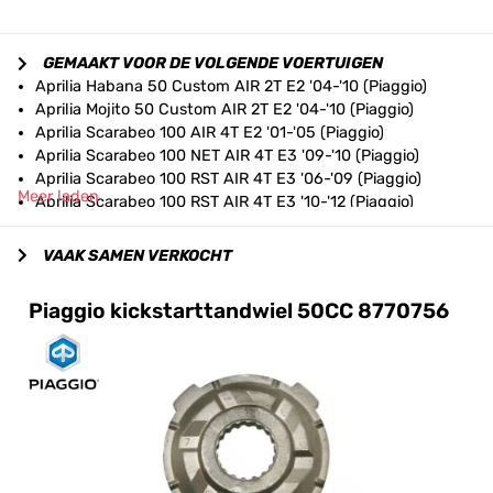
GEMAAKT VOOR DE VOLGENDE VOERTUIGEN
Aprilia Habana 50 Custom AIR 2T E2 '04-'10 (Piaggio)
Aprilia Mojito 50 Custom AIR 2T E2 '04-'10 (Piaggio)
Aprilia Scarabeo 100 AIR 4T E2 '01-'05 (Piaggio)
Aprilia Scarabeo 100 NET AIR 4T E3 '09-'10 (Piaggio)
Aprilia Scarabeo 100 RST AIR 4T E3 '06-'09 (Piaggio)
Meer laden
Aprilia Scarabeo 100 RST AIR 4T E3 '10-'12 (Piaggio)
Aprilia Scarabeo 100 RST AIR 4T E3 '14 (Piaggio)
Aprilia Scarabeo 50 AIR 4T 2V E2 '02-'06 (Piaggio)
VAAK SAMEN VERKOCHT
Aprilia Scarabeo 50 NET AIR 2T E2 '09 (Piaggio)
Aprilia Scarabeo 50 NET AIR 2T E2 '10 (Piaggio)
Piaggio kickstarttandwiel 50CC 8770756
Aprilia Scarabeo 50 NET AIR 4T 4V E2 '09-'10 (Piaggio)
Aprilia Scarabeo 50 RST AIR 4T 2V E2 '06-'09 (Piaggio)
Aprilia Scarabeo 50 RST AIR 4T 4V E2 '09-'12 (Piaggio)
Aprilia Scarabeo 50 RST AIR 4T 4V E2 '14-'17 (Piaggio)
Aprilia Scarabeo 50 Street AIR 2T E2 '05-'06 (Piaggio)
Aprilia Scarabeo 50 Street AIR 2T E2 '06-'09 (Piaggio)
Aprilia Scarabeo 50 Street AIR 2T E2 '10-'12 (Piaggio)
Aprilia Sport City 50 One AIR 2T E3 '08-'11