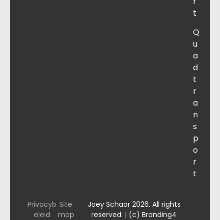
r
t
Q
u
a
d
t
r
a
n
s
p
o
r
t
Privacyb
Site
Joey Schaar 2026. All rights
eleid
map
reserved. | (c) Branding4