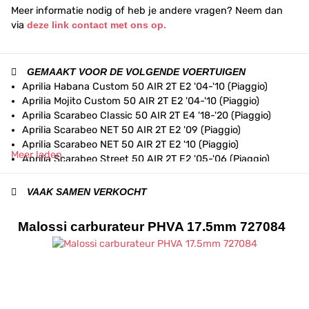
Meer informatie nodig of heb je andere vragen? Neem dan
via
deze link contact met ons op.
GEMAAKT VOOR DE VOLGENDE VOERTUIGEN
Aprilia Habana Custom 50 AIR 2T E2 '04-'10 (Piaggio)
Aprilia Mojito Custom 50 AIR 2T E2 '04-'10 (Piaggio)
Aprilia Scarabeo Classic 50 AIR 2T E4 '18-'20 (Piaggio)
Aprilia Scarabeo NET 50 AIR 2T E2 '09 (Piaggio)
Aprilia Scarabeo NET 50 AIR 2T E2 '10 (Piaggio)
Meer laden
Aprilia Scarabeo Street 50 AIR 2T E2 '05-'06 (Piaggio)
Aprilia Scarabeo Street 50 AIR 2T E2 '06-'09 (Piaggio)
Aprilia Scarabeo Street 50 AIR 2T E2 '10-'12 (Piaggio)
VAAK SAMEN VERKOCHT
Aprilia Scarabeo Street 50 AIR 2T E2 '14-'17 (Piaggio)
Aprilia Scarabeo Street 50 AIR 2T E4 '18-'20 (Piaggio)
Malossi carburateur PHVA 17.5mm 727084
Aprilia Sport City One 50 AIR 2T E3 '08-'11
Aprilia SR Motard 50 AIR 2T E3 '12-'17
Aprilia SR Motard 50 AIR 2T E4 '18-'20
Aprilia SR50 Factory H2O 2T E2 '04-'09 (Piaggio)
Aprilia SR50 Factory H2O 2T E2 '10-'14 (Piaggio)
Aprilia SR50 Racing H2O 2T E2 '07/2003-'08 (Piaggio)