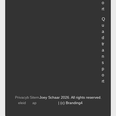
o
rt
Q
u
a
d
tr
a
n
s
p
o
rt
Privacyb
Sitem
Joey Schaar 2026. All rights reserved.
eleid
ap
| (c) Branding4