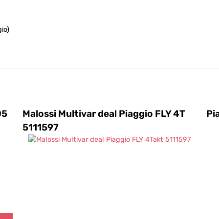
io)
05
Malossi Multivar deal Piaggio FLY 4T
Pi
5111597
007)
SION)
)