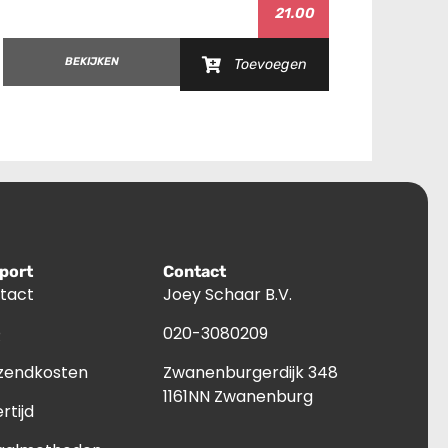
21.00
BEKIJKEN
Toevoegen
port
Contact
tact
Joey Schaar B.V.
Q
020-3080209
zendkosten
Zwanenburgerdijk 348
1161NN Zwanenburg
rtijd