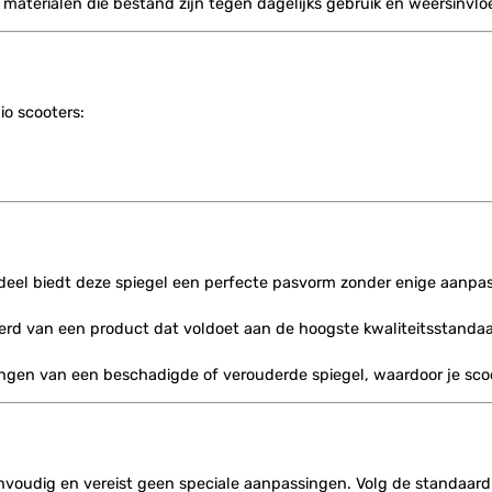
materialen die bestand zijn tegen dagelijks gebruik en weersinvlo
io scooters:
erdeel biedt deze spiegel een perfecte pasvorm zonder enige aanpa
kerd van een product dat voldoet aan de hoogste kwaliteitsstandaa
angen van een beschadigde of verouderde spiegel, waardoor je scoot
eenvoudig en vereist geen speciale aanpassingen. Volg de standaard 