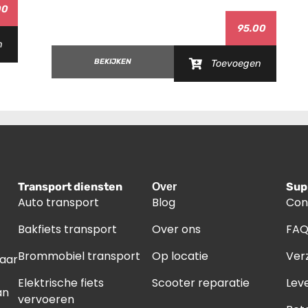
00
95.00
n
BEKIJKEN
Toevoegen
Transport diensten
Sup
Over
Auto transport
Blog
Con
Bakfiets transport
Over ons
FA
Brommobiel transport
Op locatie
Ver
naar
Elektrische fiets
Scooter reparatie
Leve
an
vervoeren