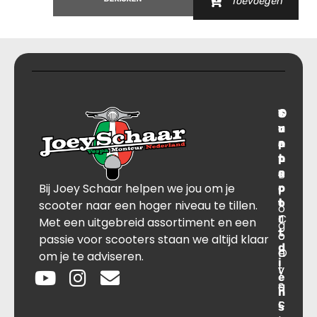
Toevoegen
T
S
C
O
r
u
o
v
a
p
n
e
n
p
t
r
s
B
o
a
Bij Joey Schaar helpen we jou om je
p
r
c
l
o
t
t
scooter naar een hoger niveau te tillen.
o
r
C
J
Met een uitgebreid assortiment en een
g
t
o
o
passie voor scooters staan we altijd klaar
d
O
n
e
om je te adviseren.
i
v
t
y
e
e
a
S
n
r
c
c
s