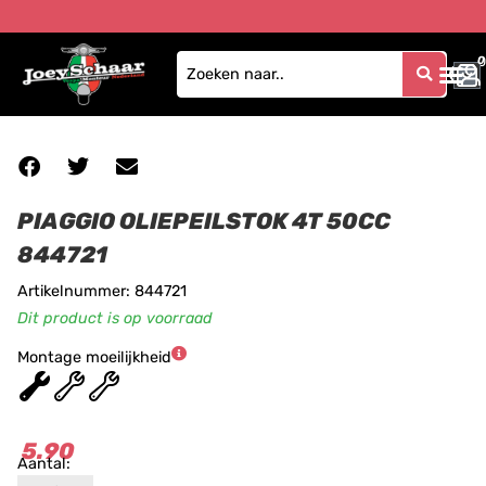
0
0
PIAGGIO OLIEPEILSTOK 4T 50CC
844721
Artikelnummer: 844721
Dit product is op voorraad
Montage moeilijkheid
★
★
★
5.90