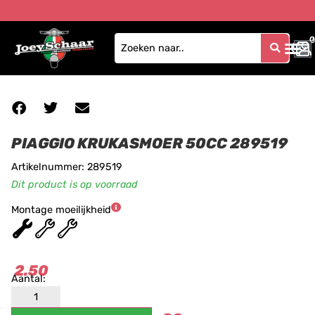
0
0
PIAGGIO KRUKASMOER 50CC 289519
Artikelnummer: 289519
Dit product is op voorraad
Montage moeilijkheid
★
★
★
2.50