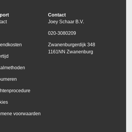
port
Contact
act
Joey Schaar B.V.
Q
020-3080209
zendkosten
Zwanenburgerdijk 348
1161NN Zwanenburg
rtijd
aalmethoden
ourneren
htenprocedure
kies
emene voorwaarden