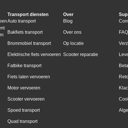
Transport diensten
Over
Sup
 een
Auto transport
Blog
Cont
ent
Bakfiets transport
Over ons
FA
om
Brommobiel transport
Op locatie
Ver
Elektrische fiets vervoeren
Scooter reparatie
Leve
Fatbike transport
Bet
Fiets laten vervoeren
Ret
Motor vervoeren
Klac
Scooter vervoeren
Coo
Spoed transport
Alg
Quad transport