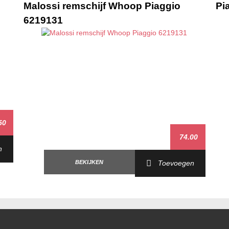
Malossi remschijf Whoop Piaggio
Pi
6219131
50
74.00
n
BEKIJKEN
Toevoegen