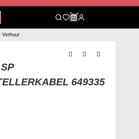
0
0
Verhuur
 SP
ELLERKABEL 649335