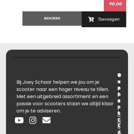
90.00
BEKIJKEN
Toevoegen
T
S
C
O
Bij Joey Schaar helpen we jou om je
r
u
o
v
a
p
n
e
scooter naar een hoger niveau te tillen.
n
p
t
r
Met een uitgebreid assortiment en een
s
B
o
a
passie voor scooters staan we altijd klaar
p
r
c
l
om je te adviseren.
o
t
t
o
r
C
J
g
t
o
o
d