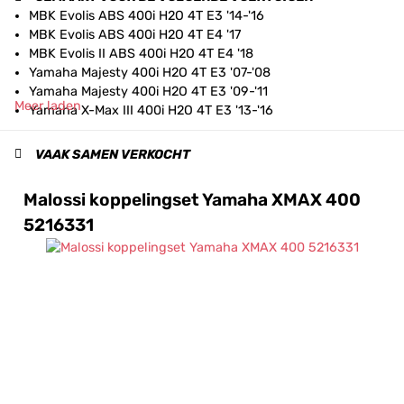
MBK Evolis ABS 400i H2O 4T E3 '14-'16
MBK Evolis ABS 400i H2O 4T E4 '17
MBK Evolis II ABS 400i H2O 4T E4 '18
Yamaha Majesty 400i H2O 4T E3 '07-'08
Yamaha Majesty 400i H2O 4T E3 '09-'11
Meer laden
Yamaha X-Max III 400i H2O 4T E3 '13-'16
Yamaha X-Max III ABS 400i H2O 4T E3 '13-'16
Yamaha X-Max III ABS 400i H2O 4T E4 '17
VAAK SAMEN VERKOCHT
Yamaha X-Max IV ABS 400i H2O 4T E4 '18-'20
Malossi koppelingset Yamaha XMAX 400
5216331