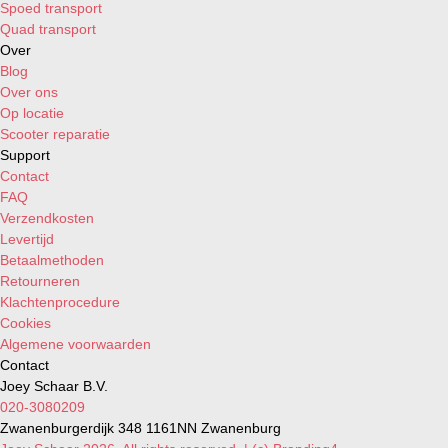
Aprilia SR 150 AIR 2T E1 '99-'01 (Piaggio) (SPO
Spoed transport
Aprilia SR 150 MT HE AIR 4T 3V '18-'22 (SPORT
Quad transport
Aprilia SR 300i Max H2O 4T E3 '11-'14 (SPORT 
Over
Benelli Adiva 125 AIR 4T E1 '01-'03 (Piaggio) (
Blog
Benelli Adiva 150 AIR 4T E2 '02-'07 (Piaggio) (
Over ons
Benelli Adiva 250 H2O 4T E2 '06-'07 (Quasar) (
Op locatie
Benelli CafféNero 125 H2O 4T E3 '13-'15 (SPOR
Scooter reparatie
Benelli CafféNero 150 H2O 4T E3 '13-'15 (SPOR
Support
Benelli Velvet 125 Eco H2O 4T E1 '99-'01 (SPOR
Contact
Benelli Velvet 125 Touring H2O 4T E1 '01-'03 (
FAQ
Benelli Velvet 150 Eco H2O 4T E1 '99-'01 (SPOR
Verzendkosten
Benelli Velvet 150 Touring H2O 4T E1 '01-'03 (
Levertijd
Beta Eikon 125 H2O 4T E1 '99-'06 (SPORT VARI
Betaalmethoden
Beta Eikon 150 H2O 4T E1 '99-'06 (SPORT VARI
Retourneren
Derbi Boulevard 125 AIR 4T E1 '02-'03 (SPORT 
Klachtenprocedure
Derbi Boulevard 125 AIR 4T E2 '04-'07 (SPORT 
Cookies
Derbi Boulevard 125 AIR 4T E3 '08-'12 (SPORT 
Algemene voorwaarden
Derbi Boulevard 150 AIR 4T E1 '02-'03 (SPORT 
Contact
Derbi Boulevard 150 AIR 4T E2 '04-'07 (SPORT 
Joey Schaar B.V.
Derbi Boulevard 150 AIR 4T E3 '10 (SPORT VARI
020-3080209
Derbi Boulevard 200 AIR 4T E2 '05-'06 (SPORT 
Zwanenburgerdijk 348 1161NN Zwanenburg