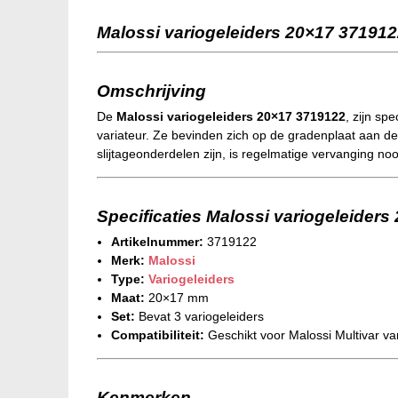
Malossi variogeleiders 20×17 371912
Omschrijving
De
Malossi variogeleiders 20×17 3719122
, zijn sp
variateur. Ze bevinden zich op de gradenplaat aan de
slijtageonderdelen zijn, is regelmatige vervanging no
Specificaties Malossi variogeleider
Artikelnummer:
3719122
Merk:
Malossi
Type:
Variogeleiders
Maat:
20×17 mm
Set:
Bevat 3 variogeleiders
Compatibiliteit:
Geschikt voor Malossi Multivar va
Kenmerken