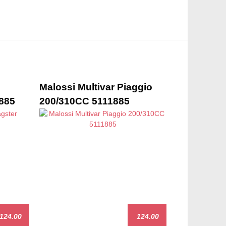
Malossi Multivar Piaggio
1885
200/310CC 5111885
124.00
124.00