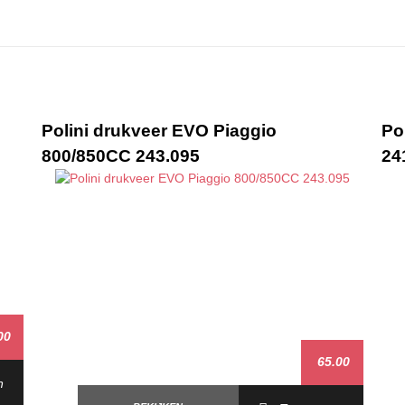
Polini drukveer EVO Piaggio
Po
800/850CC 243.095
24
00
65.00
n