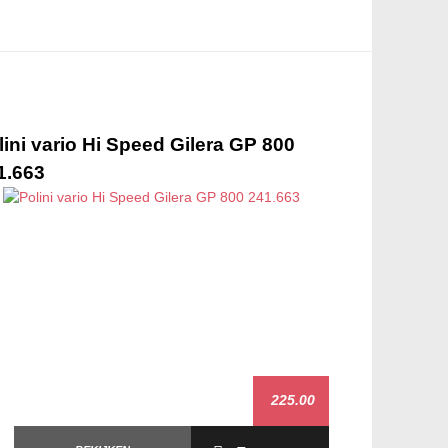
lini vario Hi Speed Gilera GP 800
Malossi tr
1.663
800/850CC
225.00