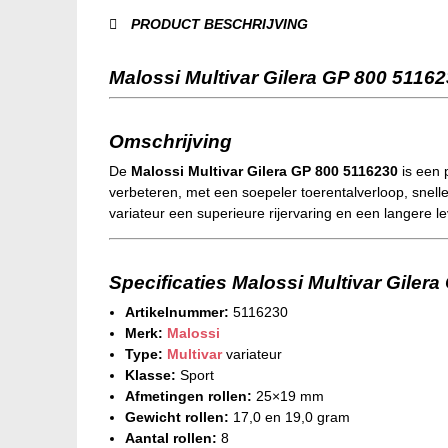
PRODUCT BESCHRIJVING
Malossi Multivar Gilera GP 800 5116
Omschrijving
De
Malossi Multivar Gilera GP 800 5116230
is een 
verbeteren, met een soepeler toerentalverloop, snel
variateur een superieure rijervaring en een langere l
Specificaties Malossi Multivar Giler
Artikelnummer:
5116230
Merk:
Malossi
Type:
Multivar
variateur
Klasse:
Sport
Afmetingen rollen:
25×19 mm
Gewicht rollen:
17,0 en 19,0 gram
Aantal rollen:
8