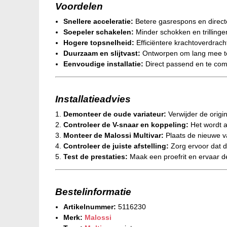
Voordelen
Snellere acceleratie:
Betere gasrespons en directe
Soepeler schakelen:
Minder schokken en trillingen
Hogere topsnelheid:
Efficiëntere krachtoverdrach
Duurzaam en slijtvast:
Ontworpen om lang mee te
Eenvoudige installatie:
Direct passend en te comb
Installatieadvies
Demonteer de oude variateur:
Verwijder de origin
Controleer de V-snaar en koppeling:
Het wordt 
Monteer de Malossi Multivar:
Plaats de nieuwe va
Controleer de juiste afstelling:
Zorg ervoor dat d
Test de prestaties:
Maak een proefrit en ervaar de 
Bestelinformatie
Artikelnummer:
5116230
Merk:
Malossi