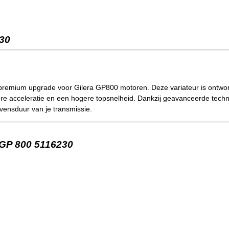
230
premium upgrade voor Gilera GP800 motoren. Deze variateur is ontworpe
lere acceleratie en een hogere topsnelheid. Dankzij geavanceerde tech
evensduur van je transmissie.
a GP 800 5116230