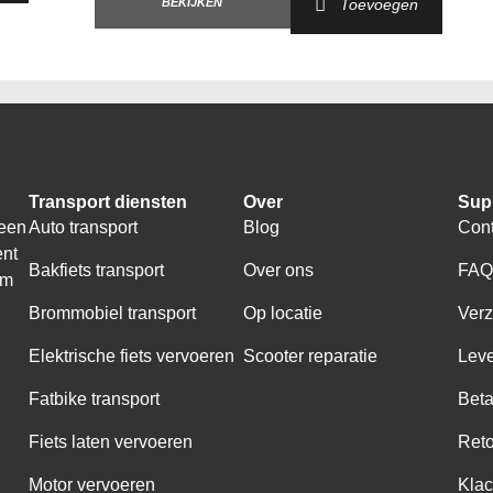
BEKIJKEN
Toevoegen
Transport diensten
Over
Sup
 een
Auto transport
Blog
Cont
ent
Bakfiets transport
Over ons
FA
om
Brommobiel transport
Op locatie
Ver
Elektrische fiets vervoeren
Scooter reparatie
Leve
Fatbike transport
Bet
Fiets laten vervoeren
Ret
Motor vervoeren
Klac