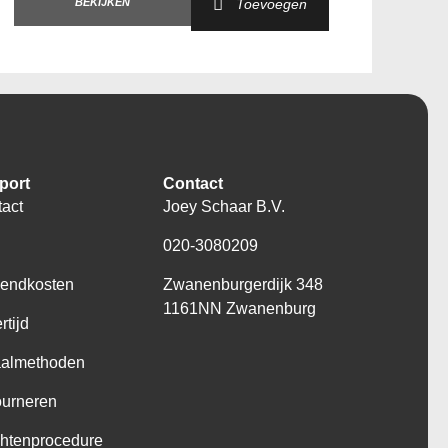
BEKIJKEN
Toevoegen
port
Contact
act
Joey Schaar B.V.
Q
020-3080209
zendkosten
Zwanenburgerdijk 348
1161NN Zwanenburg
rtijd
aalmethoden
ourneren
htenprocedure