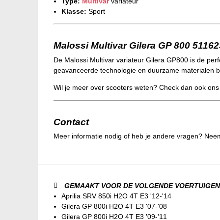
Type:
Multivar
variateur
Klasse:
Sport
Malossi Multivar Gilera GP 800 5116
De Malossi Multivar variateur Gilera GP800 is de perf
geavanceerde technologie en duurzame materialen bie
Wil je meer over scooters weten? Check dan ook on
Contact
Meer informatie nodig of heb je andere vragen? Nee
GEMAAKT VOOR DE VOLGENDE VOERTUIGEN
Aprilia SRV 850i H2O 4T E3 '12-'14
Gilera GP 800i H2O 4T E3 '07-'08
Gilera GP 800i H2O 4T E3 '09-'11