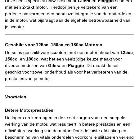
Deze set is specifiek ontwikkeld voor
Gilera
en
Piaggio
scooters
met een
2-takt
motor. Hierdoor ben je verzekerd van een
perfecte pasvorm en een naadloze integratie van de onderdelen
in de motor, wat bijdraagt aan de algehele betrouwbaarheid van
je scooter.
Geschikt voor 125cc, 150cc en 180cc Motoren
De set is geschikt voor scooters met een motorinhoud van
125cc
,
150cc
, en
180cc
, wat het een veelzijdige keuze maakt voor
diverse modellen van
Gilera
en
Piaggio
. Dit maakt de set
geschikt voor zowel onderhoud als voor het verbeteren van de
prestaties van je motor.
Voordelen
Betere Motorprestaties
De lagers en keerringen in deze set zorgen voor een soepele
werking van de motor, wat resulteert in betere prestaties en een
efficiëntere werking van de motor. Door de juiste afdichting en
bescherming van vitale onderdelen voorkom je slijtage en verleng