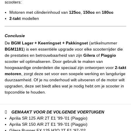
scooters:
Motoren met cilinderinhoud van
125cc
,
150cc
en
180cc
2-takt
modellen
Conclusie
De
BGM Lager + Keerringset + Pakkingset
(artikelnummer
BGM1181
) is een essentiële upgrade voor elke scooterrijder die
de prestaties en betrouwbaarheid van zijn
Gilera
of
Piaggio
scooter wil optimaliseren. Door gebruik te maken van
hoogwaardige onderdelen die speciaal zijn ontworpen voor
2-takt
motoren
, zorgt deze set voor een soepele werking en langdurige
duurzaamheid. Of je nu onderhoud wilt uitvoeren of de motor wilt
upgraden, deze set biedt alles wat je nodig hebt om je scooter in
topconditie te houden.
GEMAAKT VOOR DE VOLGENDE VOERTUIGEN
Aprilia SR 125 AIR 2T E1 '99-'01 (Piaggio)
Aprilia SR 150 AIR 2T E1 '99-'01 (Piaggio)
Gilera Runner FX 125 H2O 2T E1 '97-'02