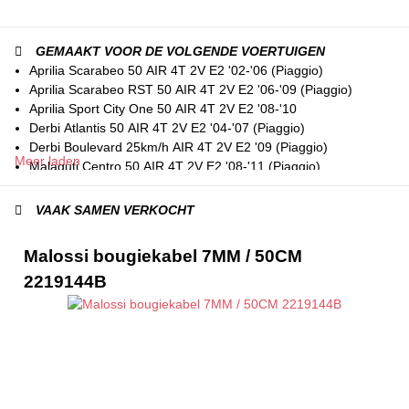
GEMAAKT VOOR DE VOLGENDE VOERTUIGEN
Aprilia Scarabeo 50 AIR 4T 2V E2 '02-'06 (Piaggio)
Aprilia Scarabeo RST 50 AIR 4T 2V E2 '06-'09 (Piaggio)
Aprilia Sport City One 50 AIR 4T 2V E2 '08-'10
Derbi Atlantis 50 AIR 4T 2V E2 '04-'07 (Piaggio)
Derbi Boulevard 25km/h AIR 4T 2V E2 '09 (Piaggio)
Meer laden
Malaguti Centro 50 AIR 4T 2V E2 '08-'11 (Piaggio)
Piaggio Fly 25km/h AIR 4T 2V E2 '08-'11
Piaggio Fly 50 AIR 2T E2 '04-'07
VAAK SAMEN VERKOCHT
Piaggio Fly II 25km/h AIR 4T 2V E2 '12-'17
Piaggio Liberty 50 AIR 4T 2V E1 '02-'03
Malossi bougiekabel 7MM / 50CM
Piaggio Liberty Delivery 50 AIR 4T 2V E2 '05-'06
2219144B
Piaggio Liberty Delivery 50 AIR 4T 2V E2 '06-'17
Piaggio Liberty MOC 50 AIR 4T 2V E2 '09-'16
Piaggio Liberty RST 50 AIR 4T 2V E2 '04-'05
Piaggio Liberty RST 50 AIR 4T 2V E2 '05-'08
Piaggio Liberty Sport 50 AIR 4T 2V E2 '06-'08
Piaggio Zip II 25km/h AIR 4T 2V E2 '06-'16
Piaggio Zip II 50 AIR 4T 2V E1 '00-'05