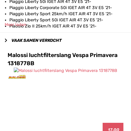
Piaggio Liberty 50i IGET AIR 4T 3V E5 '21-
Piaggio Liberty Corporate 50i IGET AIR 4T 3V E5 '21-
Piaggio Liberty Sport 25km/h IGET AIR 4T 3V E5 '21-
Piaggio Liberty Sport 50i IGET AIR 4T 3V E5 '21-
Meer laden
Piaggio Zip II 25km/h IGET AIR 4T 3V E5 '21-
Piaggio Zip II 50i IGET AIR 4T 3V E5 '21-
Vespa Primavera 25km/h IGET AIR 4T 3V E5 '21-
VAAK SAMEN VERKOCHT
Vespa Primavera 50i IGET AIR 4T 3V E5 '21-
Vespa Sprint 25km/h IGET AIR 4T 3V E5 '21-
Malossi luchtfilterslang Vespa Primavera
Vespa Sprint 50i IGET AIR 4T 3V E5 21-
1318778B
17.00