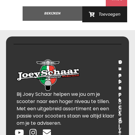
BEKIJKEN
Toevoegen
T
S
C
O
r
u
o
v
a
p
n
e
n
p
t
r
s
B
o
a
Bij Joey Schaar helpen we jou om je
p
r
c
l
o
t
t
scooter naar een hoger niveau te tillen.
o
r
C
J
Met een uitgebreid assortiment en een
g
t
o
o
passie voor scooters staan we altijd klaar
d
O
n
e
om je te adviseren.
i
v
t
y
e