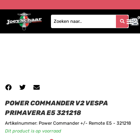
0
0
POWER COMMANDER V2 VESPA
PRIMAVERA E5 321218
Artikelnummer: Power Commander +/- Remote E5 - 321218
Dit product is op voorraad