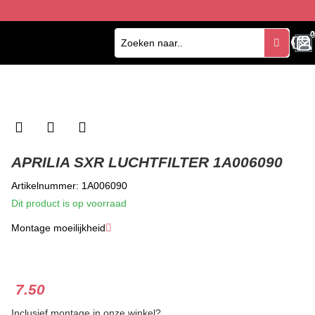
0
0
APRILIA SXR LUCHTFILTER 1A006090
Artikelnummer: 1A006090
Dit product is op voorraad
Montage moeilijkheid
★
★
★
7.50
Inclusief montage in onze winkel?