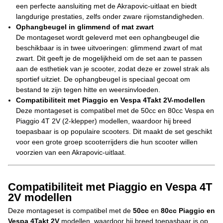
een perfecte aansluiting met de Akrapovic-uitlaat en biedt
langdurige prestaties, zelfs onder zware rijomstandigheden.
Ophangbeugel in glimmend of mat zwart
De montageset wordt geleverd met een ophangbeugel die
beschikbaar is in twee uitvoeringen: glimmend zwart of mat
zwart. Dit geeft je de mogelijkheid om de set aan te passen
aan de esthetiek van je scooter, zodat deze er zowel strak als
sportief uitziet. De ophangbeugel is speciaal gecoat om
bestand te zijn tegen hitte en weersinvloeden.
Compatibiliteit met Piaggio en Vespa 4Takt 2V-modellen
Deze montageset is compatibel met de 50cc en 80cc Vespa en
Piaggio 4T 2V (2-klepper) modellen, waardoor hij breed
toepasbaar is op populaire scooters. Dit maakt de set geschikt
voor een grote groep scooterrijders die hun scooter willen
voorzien van een Akrapovic-uitlaat.
Compatibiliteit met Piaggio en Vespa 4T
2V modellen
Deze montageset is compatibel met de
50cc
en
80cc
Piaggio en
Vespa 4Takt 2V
modellen, waardoor hij breed toepasbaar is op