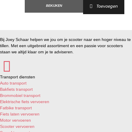
Vespa LXV 25km/h AIR 4T 2V E2 '12-'13
BEKIJKEN
Toevoegen
Vespa Primavera 25km/h AIR 4T 2V E2 '14-'17
Vespa S College 25km/h AIR 4T 2V E2 '10-'12
Vespa Sprint 25km/h AIR 4T 2V E2 '14-'17
Bij Joey Schaar helpen we jou om je scooter naar een hoger niveau te
tillen. Met een uitgebreid assortiment en een passie voor scooters
staan we altijd klaar om je te adviseren.
Transport diensten
Auto transport
Bakfiets transport
Brommobiel transport
Elektrische fiets vervoeren
Fatbike transport
Fiets laten vervoeren
Motor vervoeren
Scooter vervoeren