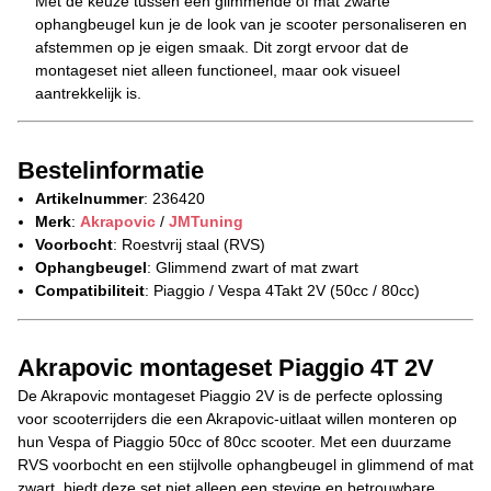
Met de keuze tussen een glimmende of mat zwarte
ophangbeugel kun je de look van je scooter personaliseren en
afstemmen op je eigen smaak. Dit zorgt ervoor dat de
montageset niet alleen functioneel, maar ook visueel
aantrekkelijk is.
Bestelinformatie
Artikelnummer
: 236420
Merk
:
Akrapovic
/
JMTuning
Voorbocht
: Roestvrij staal (RVS)
Ophangbeugel
: Glimmend zwart of mat zwart
Compatibiliteit
: Piaggio / Vespa 4Takt 2V (50cc / 80cc)
Akrapovic montageset Piaggio 4T 2V
De Akrapovic montageset Piaggio 2V is de perfecte oplossing
voor scooterrijders die een Akrapovic-uitlaat willen monteren op
hun Vespa of Piaggio 50cc of 80cc scooter. Met een duurzame
RVS voorbocht en een stijlvolle ophangbeugel in glimmend of mat
zwart, biedt deze set niet alleen een stevige en betrouwbare