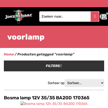
0
voorlamp
Home
/ Producten getagged “voorlamp”
FILTERS
Sorteer op
Bosma lamp 12V 35/35 BA20D 170365