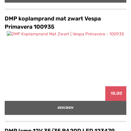
DMP koplamprand mat zwart Vespa
Primavera 100935
15.00
BEKIJKEN
DMP lamp 12V 35/35 BA20D LED 123479