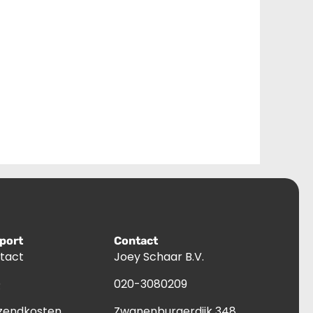
port
Contact
tact
Joey Schaar B.V.
Q
020-3080209
zendkosten
Zwanenburgerdijk 348