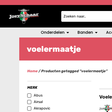
Onderdelen
Banden
Ac
voelermaatje
Home
/ Producten getagged “voelermaatje”
MERK
Abus
Voele
Airsal
Akrapovic