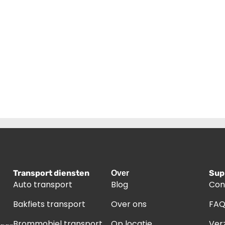
Transport diensten
Sup
Over
Auto transport
Blog
Con
Bakfiets transport
Over ons
FA
Brommobiel transport
Op locatie
Ver