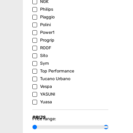
NGK
Philips
Piaggio
Polini
Power1
Progrip
ROOF
Sito
Sym
Top Performance
Tucano Urbano
Vespa
YASUNI
Yuasa
PRIJS
Price range: