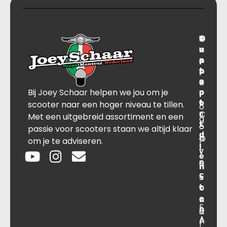
T
S
C
O
r
u
o
v
a
p
n
e
n
p
t
r
s
B
o
a
Bij Joey Schaar helpen we jou om je
p
r
c
l
o
t
t
scooter naar een hoger niveau te tillen.
o
r
C
J
Met een uitgebreid assortiment en een
g
t
o
o
passie voor scooters staan we altijd klaar
d
O
n
e
om je te adviseren.
i
v
t
y
e
e
a
S
n
r
c
c
s
o
t
h
t
e
n
a
F
n
s
a
A
A
r