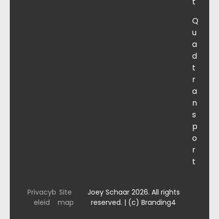
t
Q
u
a
d
t
r
a
n
s
p
o
r
t
Privacyb
Site
Joey Schaar 2026. All rights
eleid
map
reserved. | (c) Branding4