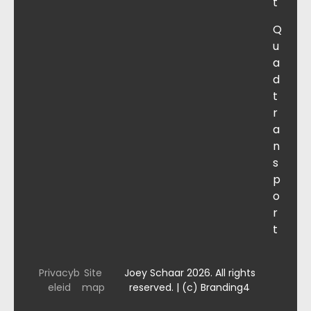
t
Q
u
a
d
t
r
a
n
s
p
o
r
t
Privacyb
Site
Joey Schaar 2026. All rights
eleid
map
reserved. | (c) Branding4