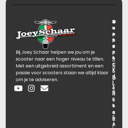
T
S
C
O
r
u
o
v
a
p
n
e
n
p
t
r
s
B
o
a
Bij Joey Schaar helpen we jou om je
p
r
c
l
o
t
t
scooter naar een hoger niveau te tillen.
o
r
C
J
Met een uitgebreid assortiment en een
g
t
o
o
passie voor scooters staan we altijd klaar
d
O
n
e
om je te adviseren.
i
v
t
y
e
e
a
S
n
r
c
c
s
o
t
h
t
e
n
a
F
n
s
a
A
A
r