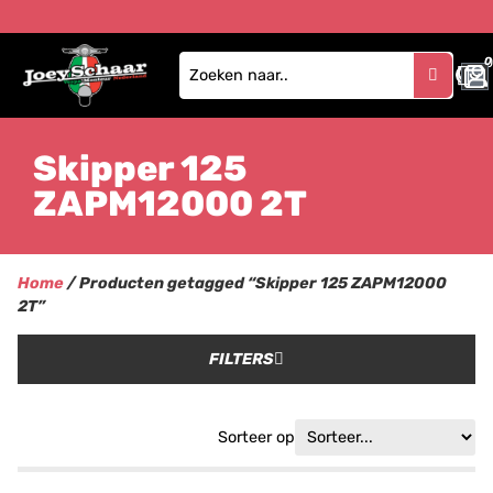
0
Skipper 125
ZAPM12000 2T
Home
/ Producten getagged “Skipper 125 ZAPM12000
2T”
FILTERS
Sorteer op