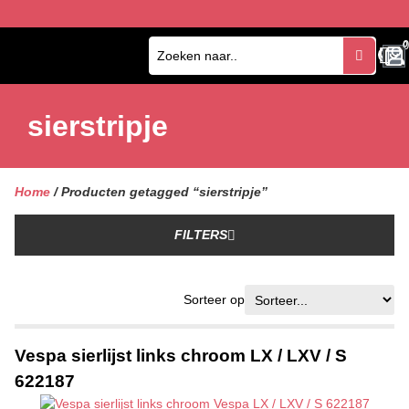
0
0
sierstripje
Home
/ Producten getagged “sierstripje”
FILTERS
Sorteer op
Vespa sierlijst links chroom LX / LXV / S
622187