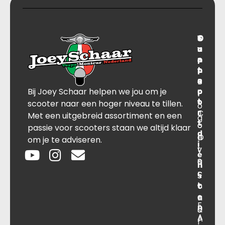
T
S
C
O
r
u
o
v
a
p
n
e
n
p
t
r
s
B
o
a
Bij Joey Schaar helpen we jou om je
p
r
c
l
o
t
t
scooter naar een hoger niveau te tillen.
o
r
C
J
Met een uitgebreid assortiment en een
g
t
o
o
passie voor scooters staan we altijd klaar
d
O
n
e
om je te adviseren.
i
v
t
y
e
e
a
S
n
r
c
c
s
o
t
h
t
e
n
a
F
n
s
a
A
A
r