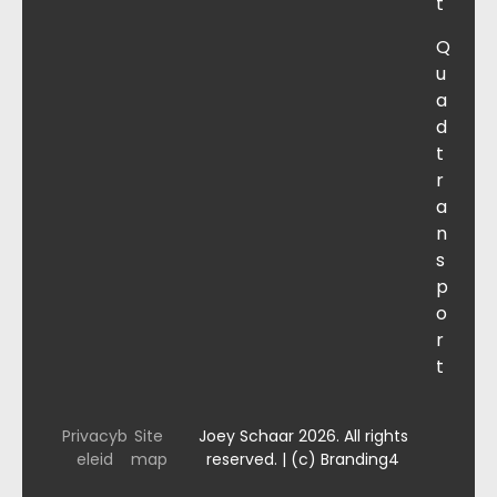
t
Q
u
a
d
t
r
a
n
s
p
o
r
t
Privacyb
Site
Joey Schaar 2026. All rights
eleid
map
reserved. | (c) Branding4