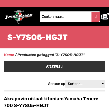
0
S-Y7SO5-HGJT
Home
/ Producten getagged “S-Y7SO5-HGJT”
FILTERS
Sorteer op
Akrapovic uitlaat titanium Yamaha Tenere
700 S-Y7SO5-HGJT