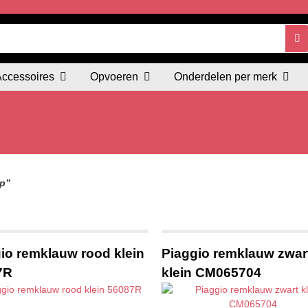
Accessoires
Opvoeren
Onderdelen per merk
p”
io remklauw rood klein
Piaggio remklauw zwar
7R
klein CM065704