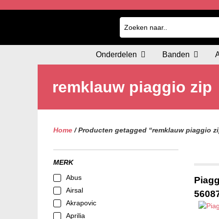
Onderdelen
Banden
remklauw piaggio zip
Home
/ Producten getagged “remklauw piaggio zi
MERK
Abus
Piagg
Airsal
5608
Akrapovic
Aprilia