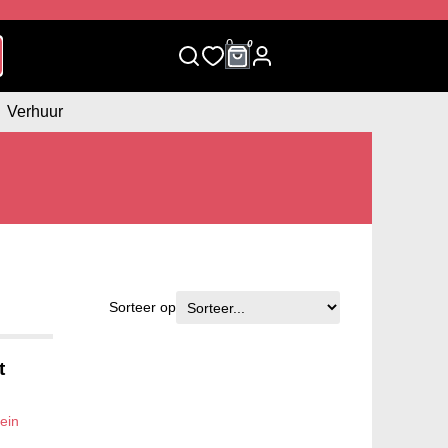
0
0
Verhuur
Sorteer op
t