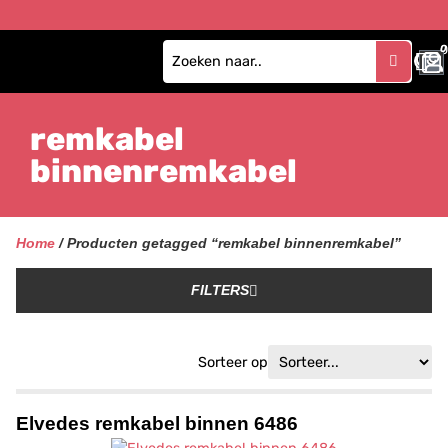
0
remkabel
binnenremkabel
Home
/ Producten getagged “remkabel binnenremkabel”
FILTERS
Sorteer op
Elvedes remkabel binnen 6486