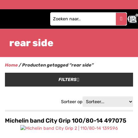
0
rear side
Home
/ Producten getagged “rear side”
FILTERS
Sorteer op
Michelin band City Grip 100/80-14 497075