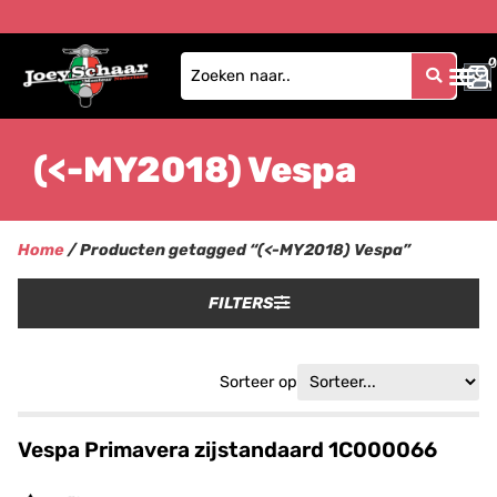
0
0
(<-MY2018) Vespa
Home
/ Producten getagged “(<-MY2018) Vespa”
FILTERS
Sorteer op
Vespa Primavera zijstandaard 1C000066