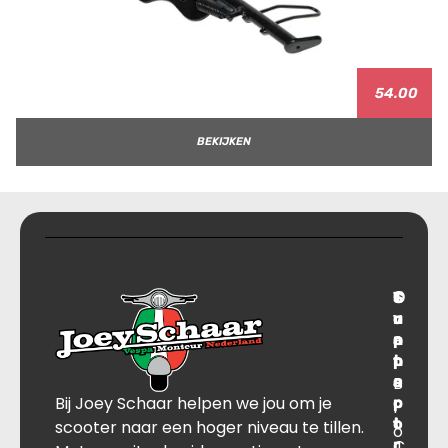
54.00
BEKIJKEN
T
S
C
O
r
u
o
v
a
p
n
e
n
p
t
r
s
B
o
a
Bij Joey Schaar helpen we jou om je
p
r
c
l
o
t
t
scooter naar een hoger niveau te tillen.
o
r
C
J