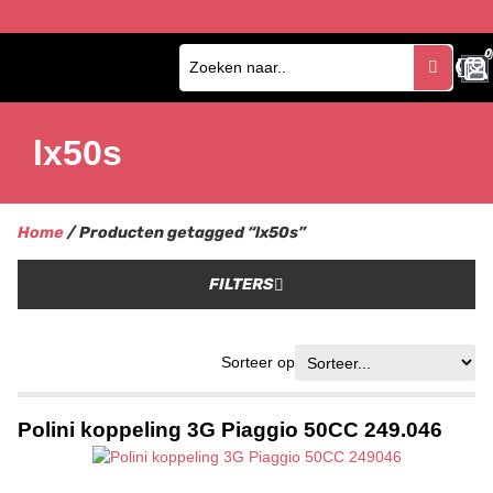
0
0
lx50s
Home
/ Producten getagged “lx50s”
FILTERS
Sorteer op
Polini koppeling 3G Piaggio 50CC 249.046