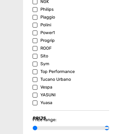
NGK
Philips
Piaggio
Polini
Power1
Progrip
ROOF
Sito
Sym
Top Performance
Tucano Urbano
Vespa
YASUNI
Yuasa
PRIJS
Price range: