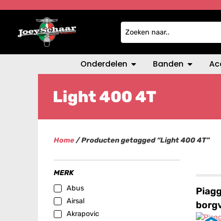
Onderdelen
Banden
Ac
Light 400 4T
Home
/ Producten getagged “Light 400 4T”
MERK
Abus
Piagg
Airsal
borg
Akrapovic