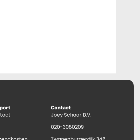
port
Contact
tact
Joey Schaar B.V.
Q
020-3080209
zendkosten
Zwanenburgerdijk 348