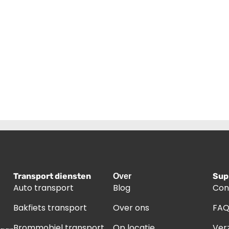
Transport diensten
Sup
Over
Auto transport
Blog
Con
Bakfiets transport
Over ons
FA
Brommobiel transport
Op locatie
Ver