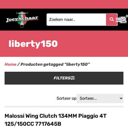
0
0
liberty150
Home
/ Producten getagged “liberty150”
FILTERS
Sorteer op
Malossi Wing Clutch 134MM Piaggio 4T
125/150CC 7717645B