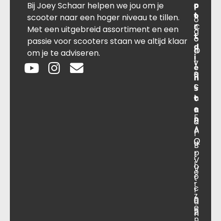
Bij Joey Schaar helpen we jou om je
p
r
c
l
o
t
t
scooter naar een hoger niveau te tillen.
o
r
C
J
Met een uitgebreid assortiment en een
g
t
o
o
passie voor scooters staan we altijd klaar
d
O
n
e
om je te adviseren.
i
v
t
y
e
e
a
S
n
r
c
c
s
o
t
h
t
e
n
a
F
n
s
a
A
A
r
O
Q
u
B
p
t
.
V
l
o
V
e
o
t
.
r
c
r
z
a
0
a
e
ti
2
n
n