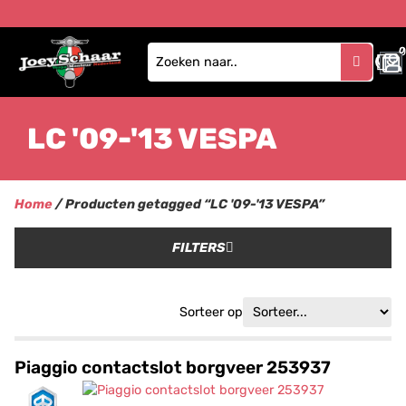
0
LC '09-'13 VESPA
Home
/ Producten getagged “LC '09-'13 VESPA”
FILTERS
Sorteer op
Piaggio contactslot borgveer 253937