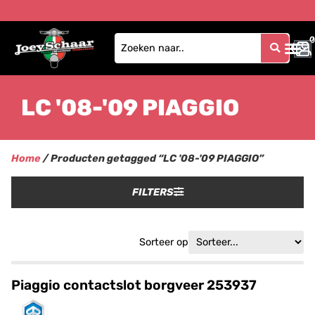
0
0
LC '08-'09 PIAGGIO
Home
/ Producten getagged “LC '08-'09 PIAGGIO”
FILTERS
Sorteer op
Piaggio contactslot borgveer 253937