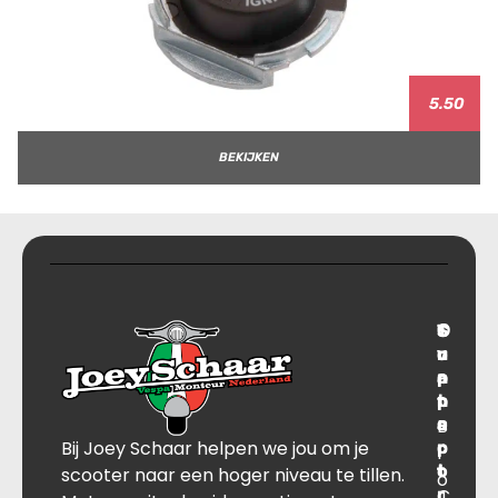
5.50
BEKIJKEN
T
S
C
O
r
u
o
v
a
p
n
e
n
p
t
r
s
B
o
a
Bij Joey Schaar helpen we jou om je
p
r
c
l
o
t
t
scooter naar een hoger niveau te tillen.
o
r
C
J