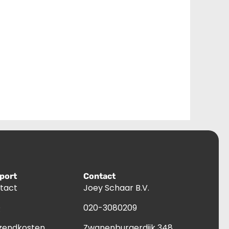
port
Contact
tact
Joey Schaar B.V.
Q
020-3080209
zendkosten
Zwanenburgerdijk 348