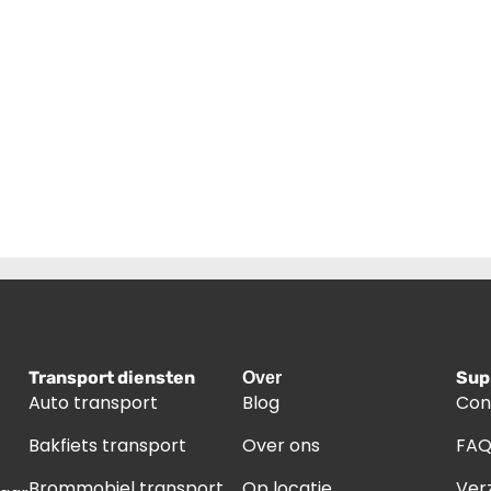
Transport diensten
Sup
Over
Auto transport
Blog
Con
Bakfiets transport
Over ons
FA
Brommobiel transport
Op locatie
Ver