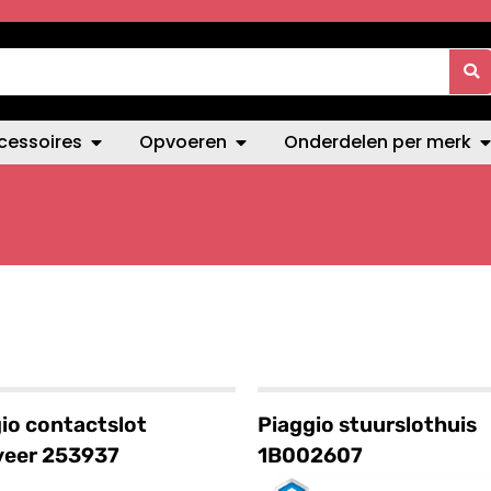
cessoires
Opvoeren
Onderdelen per merk
io contactslot
Piaggio stuurslothuis
veer 253937
1B002607