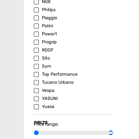
NGK
Philips
Piaggio
Polini
Power1
Progrip
ROOF
Sito
Sym
Top Performance
Tucano Urbano
Vespa
YASUNI
Yuasa
PRIJS
Price range: