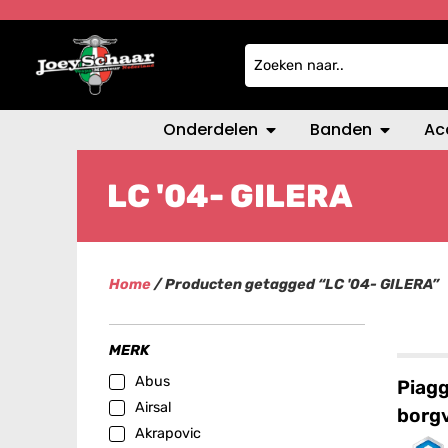
Onderdelen
Banden
Ac
LC '04- GILERA
Home
/ Producten getagged “LC '04- GILERA”
MERK
Abus
Piagg
Airsal
borg
Akrapovic