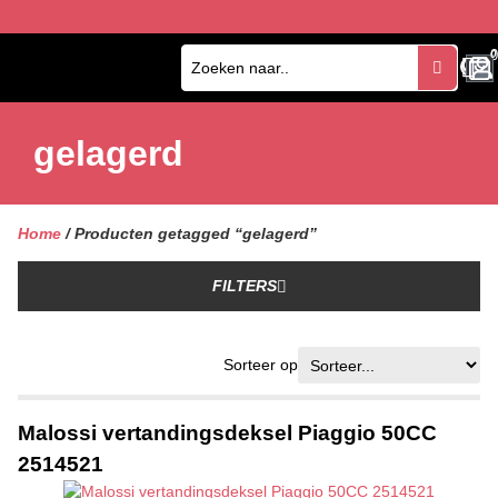
0
0
gelagerd
Home
/ Producten getagged “gelagerd”
FILTERS
Sorteer op
Malossi vertandingsdeksel Piaggio 50CC
2514521