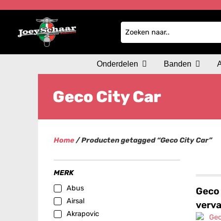
Onderdelen
Banden
Geco City Car
Home
/ Producten getagged “Geco City Car”
MERK
Abus
Geco 
Airsal
verva
Akrapovic