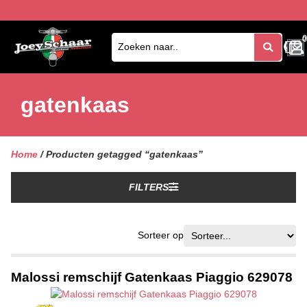
0
0
gatenkaas
Home
/ Producten getagged “gatenkaas”
FILTERS
Sorteer op
Malossi remschijf Gatenkaas Piaggio 629078