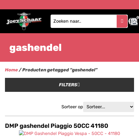
0
gashendel
Home
/ Producten getagged “gashendel”
FILTERS
Sorteer op
DMP gashendel Piaggio 50CC 41180