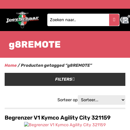
0
g8REMOTE
Home
/ Producten getagged “g8REMOTE”
FILTERS
Sorteer op
Begrenzer V1 Kymco Agility City 321159