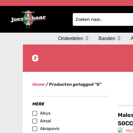
Onderdelen
Banden
G
Home
/ Producten getagged “G”
MERK
Abus
Malos
Airsal
50CC
Akrapovic