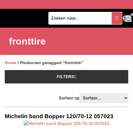
0
fronttire
Home
/ Producten getagged “fronttire”
FILTERS
Sorteer op
Michelin band Bopper 120/70-12 057023