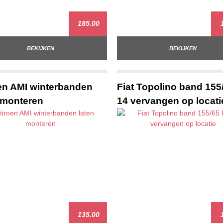
185.00
1
BEKIJKEN
BEKIJKEN
en AMI winterbanden
Fiat Topolino band 155
 monteren
14 vervangen op locati
135.00
1