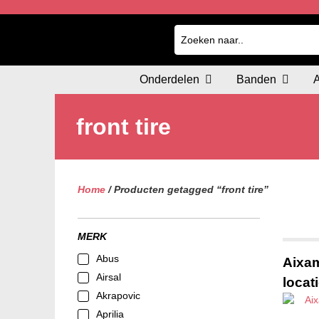
Onderdelen
Banden
front tire
Home
/ Producten getagged “front tire”
MERK
Abus
Aixa
Airsal
locat
Akrapovic
Aprilia