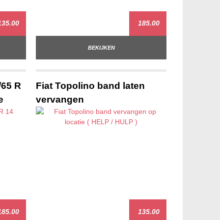
35.00
185.00
BEKIJKEN
/65 R
Fiat Topolino band laten
e
vervangen
85.00
135.00