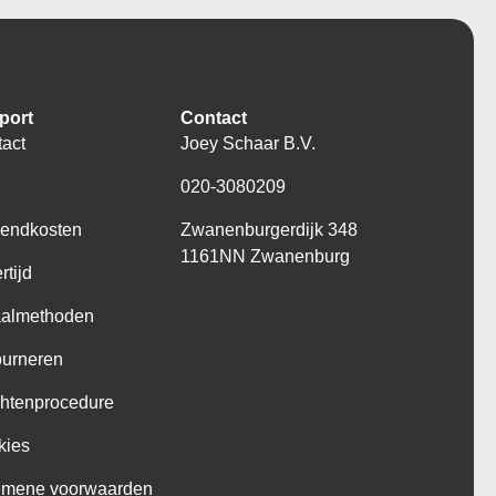
port
Contact
act
Joey Schaar B.V.
Q
020-3080209
zendkosten
Zwanenburgerdijk 348
1161NN Zwanenburg
rtijd
aalmethoden
ourneren
htenprocedure
kies
emene voorwaarden