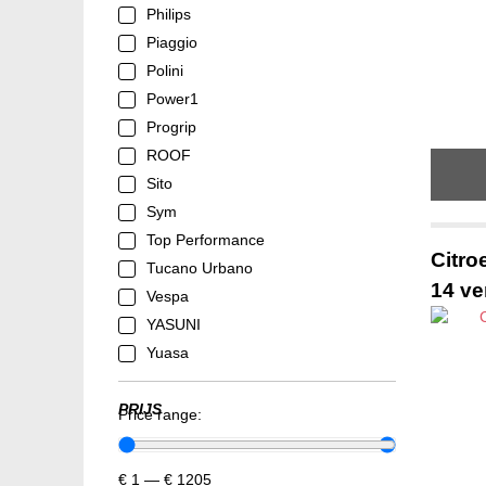
Philips
Piaggio
Polini
Power1
Progrip
ROOF
Sito
Sym
Top Performance
Citro
Tucano Urbano
14 ve
Vespa
YASUNI
Yuasa
PRIJS
Price range:
€
1
—
€
1205