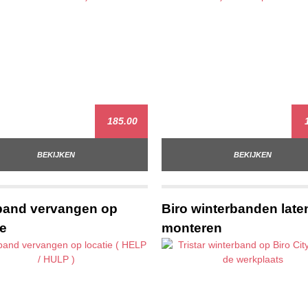
185.00
1
BEKIJKEN
BEKIJKEN
band vervangen op
Biro winterbanden late
ie
monteren