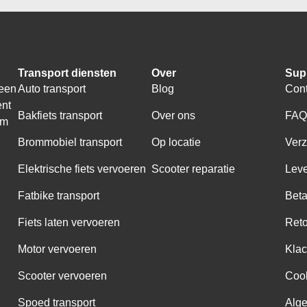
Transport diensten
Over
Sup
 een
Auto transport
Blog
Cont
ent
Bakfiets transport
Over ons
FA
om
Brommobiel transport
Op locatie
Ver
Elektrische fiets vervoeren
Scooter reparatie
Leve
Fatbike transport
Bet
Fiets laten vervoeren
Ret
Motor vervoeren
Klac
Scooter vervoeren
Coo
Spoed transport
Alg